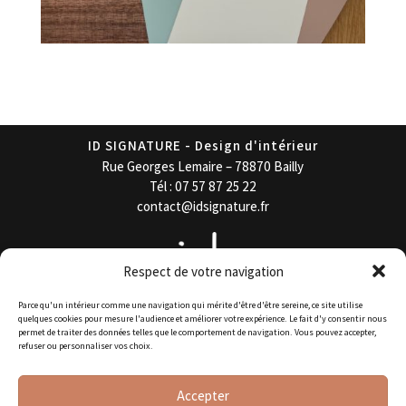
ID SIGNATURE - Design d'intérieur
Rue Georges Lemaire – 78870 Bailly
Tél : 07 57 87 25 22
contact@idsignature.fr
Respect de votre navigation
Parce qu'un intérieur comme une navigation qui mérite d'être d'être sereine, ce site utilise
quelques cookies pour mesure l'audience et améliorer votre expérience. Le fait d'y consentir nous
permet de traiter des données telles que le comportement de navigation. Vous pouvez accepter,
refuser ou personnaliser vos choix.
Mention Légales
Accepter
CGV